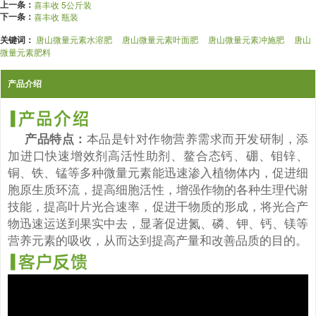
上一条：
喜丰收 5公斤装
下一条：
喜丰收 瓶装
关键词：
唐山微量元素水溶肥
唐山微量元素叶面肥
唐山微量元素冲施肥
唐山
微量元素肥料
产品介绍
产品特点：
本品是针对作物营养需求而开发研制，添
加进口快速增效剂高活性助剂、鳌合态钙、硼、钼锌、
铜、铁、锰等多种微量元素能迅速渗入植物体内，促进细
胞原生质环流，提高细胞活性，增强作物的各种生理代谢
技能，提高叶片光合速率，促进干物质的形成，将光合产
物迅速运送到果实中去，显著促进氮、磷、钾、钙、镁等
营养元素的吸收，从而达到提高产量和改善品质的目的。